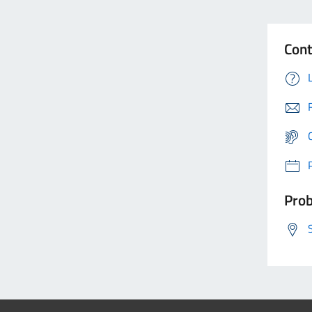
Cont
Prob