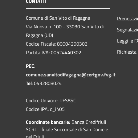
CONTATTI
Comune di San Vito di Fagagna
Prenotaz
Via Nuova n. 100 - 33030 San Vito di
Segnalazi
Fagagna (UD)
Leggi le 
Codice Fiscale: 80004290302
Richiesta
Partita IVA: 00524440302
PEC
:
comune.sanvitodifagagna@certgov.fvg.it
Tel
: 0432808024
Codice Univoco: UFS8SC
Codice IPA: c_i405
Coordinate bancarie:
Banca Credifriuli
SCRL - filiale Succursale di San Daniele
del Friuli