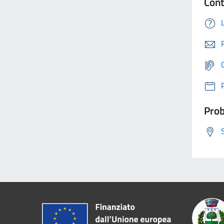
Cont
Prob