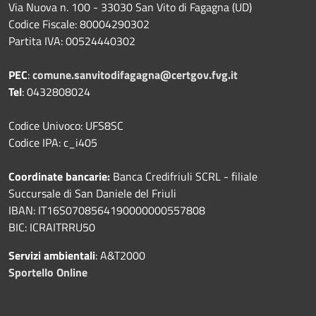
Via Nuova n. 100 - 33030 San Vito di Fagagna (UD)
Codice Fiscale: 80004290302
Partita IVA: 00524440302
PEC
:
comune.sanvitodifagagna@certgov.fvg.it
Tel
: 0432808024
Codice Univoco: UFS8SC
Codice IPA: c_i405
Coordinate bancarie:
Banca Credifriuli SCRL - filiale
Succursale di San Daniele del Friuli
IBAN: IT16S0708564190000000557808
BIC: ICRAITRRU50
Servizi ambientali
: A&T2000
Sportello Online