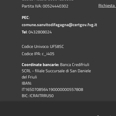
Richiesta
Partita IVA: 00524440302
PEC
:
comune.sanvitodifagagna@certgov.fvg.it
Tel
: 0432808024
Codice Univoco: UFS8SC
Codice IPA: c_i405
Coordinate bancarie:
Banca Credifriuli
SCRL - filiale Succursale di San Daniele
del Friuli
IBAN:
IT16S0708564190000000557808
BIC: ICRAITRRU50
Servizi ambientali
: A&T2000
Sportello Online