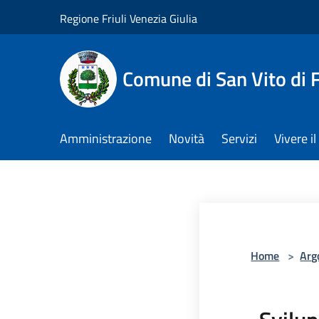
Salta al contenuto principale
Regione Friuli Venezia Giulia
Comune di San Vito di
Amministrazione
Novità
Servizi
Vivere 
Home
>
Arg