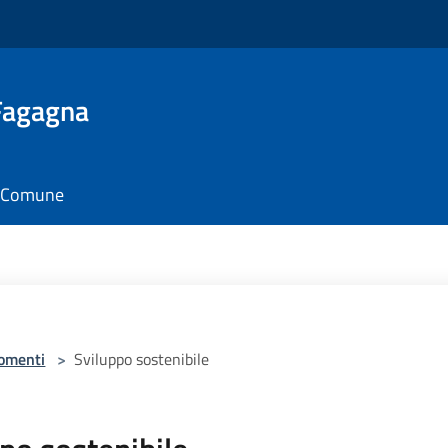
 Fagagna
il Comune
omenti
>
Sviluppo sostenibile