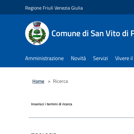
Salta al contenuto principale
Regione Friuli Venezia Giulia
Comune di San Vito di
Amministrazione
Novità
Servizi
Vivere 
Home
>
Ricerca
Inserisci i termini di ricerca