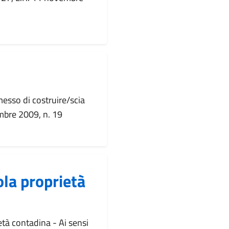
messo di costruire/scia
embre 2009, n. 19
ola proprietà
età contadina - Ai sensi