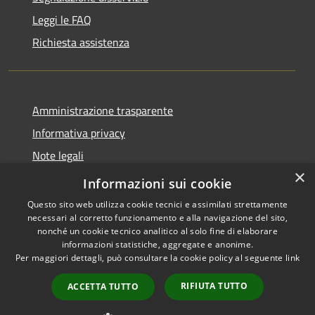
Leggi le FAQ
Richiesta assistenza
Amministrazione trasparente
Informativa privacy
Note legali
×
Dichiarazione di accessibilità
Informazioni sui cookie
Questo sito web utilizza cookie tecnici e assimilati strettamente
necessari al corretto funzionamento e alla navigazione del sito,
nonché un cookie tecnico analitico al solo fine di elaborare
informazioni statistiche, aggregate e anonime.
RSS
Copyright © 2026 • Comune di
Per maggiori dettagli, può consultare la cookie policy al seguente
link
Accessibilità
San Vito di Fagagna • Powered
Privacy
Municipium
Accesso
by
•
RIFIUTA TUTTO
ACCETTA TUTTO
Cookie
redazione