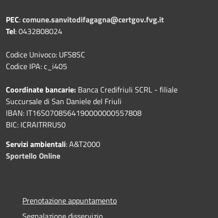
PEC
:
comune.sanvitodifagagna@certgov.fvg.it
Tel
: 0432808024
Codice Univoco: UFS8SC
Codice IPA: c_i405
Coordinate bancarie:
Banca Credifriuli SCRL - filiale
Succursale di San Daniele del Friuli
IBAN: IT16S0708564190000000557808
BIC: ICRAITRRU50
Servizi ambientali
: A&T2000
Sportello Online
Prenotazione appuntamento
Segnalazione disservizio