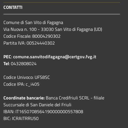
CONTATTI
Comune di San Vito di Fagagna
Via Nuova n. 100 - 33030 San Vito di Fagagna (UD)
Codice Fiscale: 80004290302
Partita IVA: 00524440302
PEC
:
comune.sanvitodifagagna@certgov.fvg.it
Tel
: 0432808024
Codice Univoco: UFS8SC
Codice IPA: c_i405
Coordinate bancarie:
Banca Credifriuli SCRL - filiale
Succursale di San Daniele del Friuli
IBAN: IT16S0708564190000000557808
BIC: ICRAITRRU50