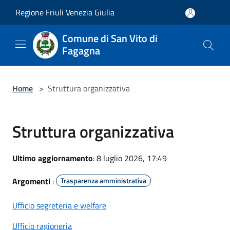
Salta al contenuto principale
Regione Friuli Venezia Giulia
Comune di San Vito di
Fagagna
Home
>
Struttura organizzativa
Struttura organizzativa
Ultimo aggiornamento
: 8 luglio 2026, 17:49
Argomenti
:
Trasparenza amministrativa
Ufficio segreteria e welfare
Ufficio ragioneria