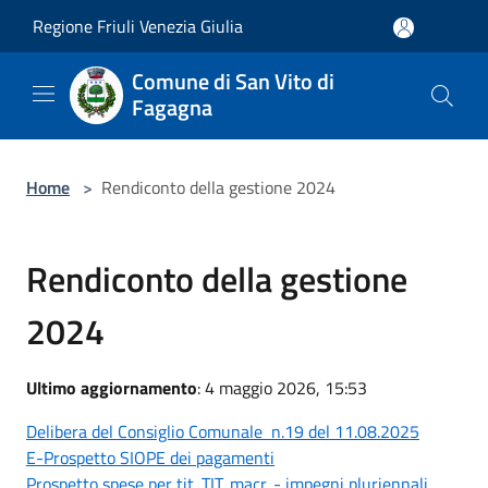
Salta al contenuto principale
Regione Friuli Venezia Giulia
Comune di San Vito di
Fagagna
Home
>
Rendiconto della gestione 2024
Rendiconto della gestione
2024
Ultimo aggiornamento
: 4 maggio 2026, 15:53
Delibera del Consiglio Comunale n.19 del 11.08.2025
E-Prospetto SIOPE dei pagamenti
Prospetto spese per tit. TIT. macr. - impegni pluriennali