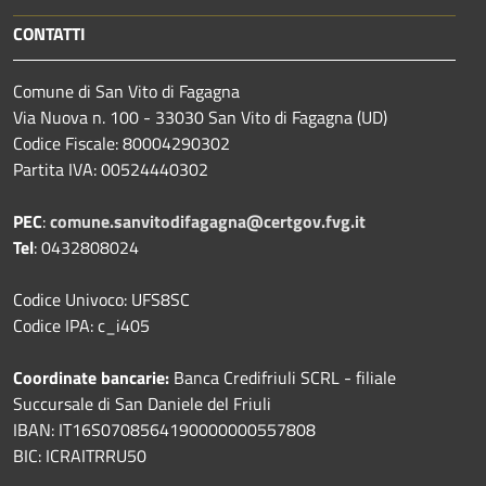
CONTATTI
Comune di San Vito di Fagagna
Via Nuova n. 100 - 33030 San Vito di Fagagna (UD)
Codice Fiscale: 80004290302
Partita IVA: 00524440302
PEC
:
comune.sanvitodifagagna@certgov.fvg.it
Tel
: 0432808024
Codice Univoco: UFS8SC
Codice IPA: c_i405
Coordinate bancarie:
Banca Credifriuli SCRL - filiale
Succursale di San Daniele del Friuli
IBAN: IT16S0708564190000000557808
BIC: ICRAITRRU50