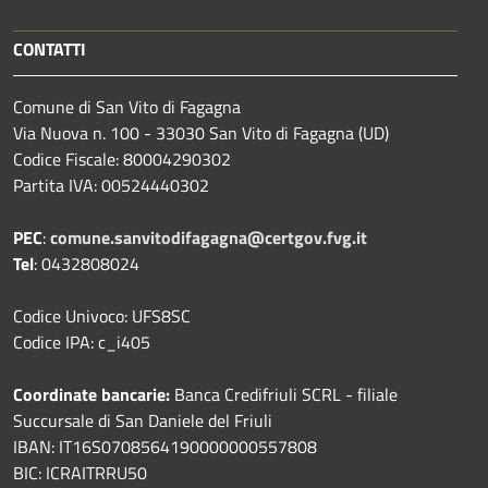
CONTATTI
Comune di San Vito di Fagagna
Via Nuova n. 100 - 33030 San Vito di Fagagna (UD)
Codice Fiscale: 80004290302
Partita IVA: 00524440302
PEC
:
comune.sanvitodifagagna@certgov.fvg.it
Tel
: 0432808024
Codice Univoco: UFS8SC
Codice IPA: c_i405
Coordinate bancarie:
Banca Credifriuli SCRL - filiale
Succursale di San Daniele del Friuli
IBAN: IT16S0708564190000000557808
BIC: ICRAITRRU50