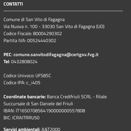
CONTATTI
Comune di San Vito di Fagagna
Via Nuova n. 100 - 33030 San Vito di Fagagna (UD)
Codice Fiscale: 80004290302
Partita IVA: 00524440302
PEC
:
comune.sanvitodifagagna@certgov.fvg.it
Tel
: 0432808024
Codice Univoco: UFS8SC
Codice IPA: c_i405
Coordinate bancarie:
Banca Credifriuli SCRL - filiale
Succursale di San Daniele del Friuli
IBAN: IT16S0708564190000000557808
BIC: ICRAITRRU50
Servizi ambientali
: A&T2000