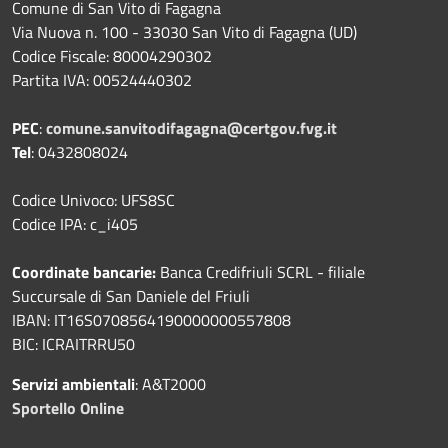
Comune di San Vito di Fagagna
Via Nuova n. 100 - 33030 San Vito di Fagagna (UD)
Codice Fiscale: 80004290302
Partita IVA: 00524440302
PEC
:
comune.sanvitodifagagna@certgov.fvg.it
Tel
: 0432808024
Codice Univoco: UFS8SC
Codice IPA: c_i405
Coordinate bancarie:
Banca Credifriuli SCRL - filiale
Succursale di San Daniele del Friuli
IBAN: IT16S0708564190000000557808
BIC: ICRAITRRU50
Servizi ambientali
: A&T2000
Sportello Online