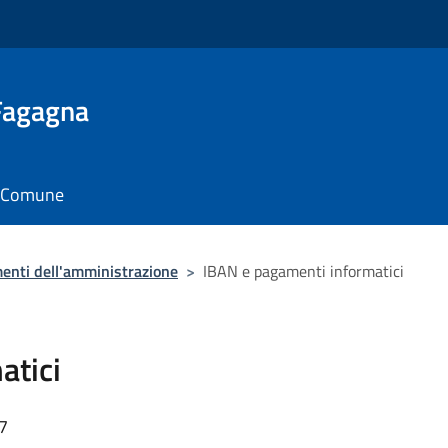
 Fagagna
il Comune
enti dell'amministrazione
>
IBAN e pagamenti informatici
atici
17