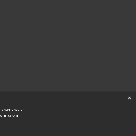
×
nzionamento e
nformazioni