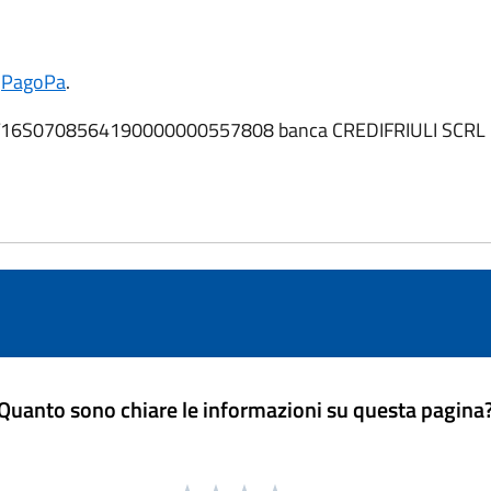
e
PagoPa
.
N: IT16S0708564190000000557808 banca CREDIFRIULI SCRL - f
Quanto sono chiare le informazioni su questa pagina