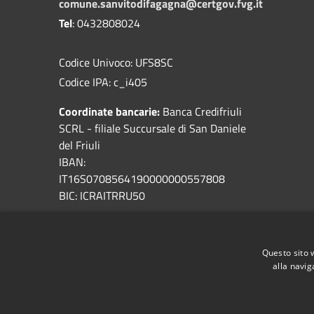
comune.sanvitodifagagna@certgov.fvg.it
Tel
: 0432808024
Codice Univoco: UFS8SC
Codice IPA: c_i405
Coordinate bancarie:
Banca Credifriuli
SCRL - filiale Succursale di San Daniele
del Friuli
IBAN:
IT16S0708564190000000557808
BIC: ICRAITRRU50
Servizi ambientali
: A&T2000
Sportello Online
Questo sito 
alla navig