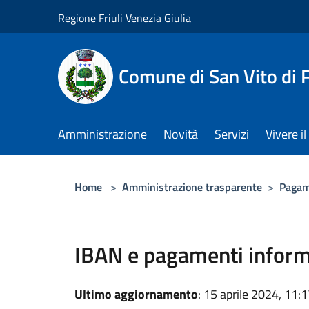
Salta al contenuto principale
Regione Friuli Venezia Giulia
Comune di San Vito di
Amministrazione
Novità
Servizi
Vivere 
Home
>
Amministrazione trasparente
>
Pagam
IBAN e pagamenti inform
Ultimo aggiornamento
: 15 aprile 2024, 11: