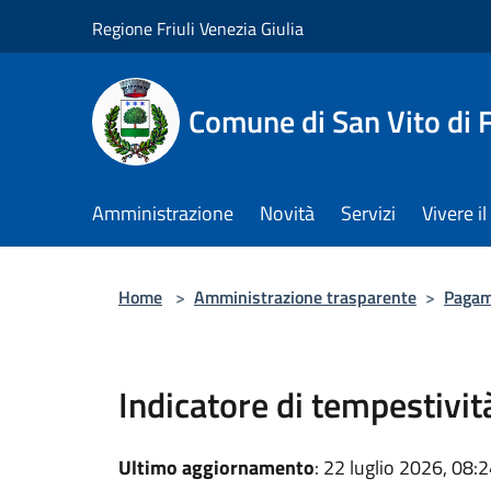
Salta al contenuto principale
Regione Friuli Venezia Giulia
Comune di San Vito di
Amministrazione
Novità
Servizi
Vivere 
Home
>
Amministrazione trasparente
>
Pagam
Indicatore di tempestivi
Ultimo aggiornamento
: 22 luglio 2026, 08: