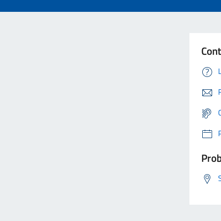
Cont
Prob