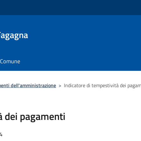
 Fagagna
il Comune
enti dell'amministrazione
>
Indicatore di tempestività dei paga
tà dei pagamenti
24