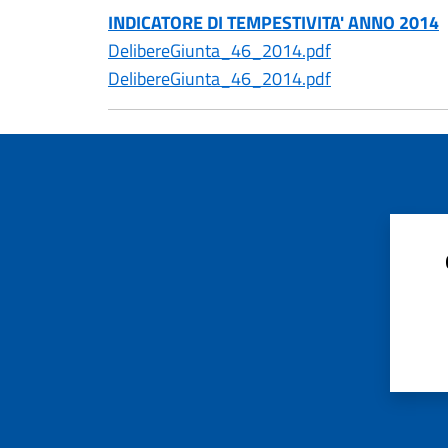
INDICATORE DI TEMPESTIVITA' ANNO 2014
DelibereGiunta_46_2014.pdf
DelibereGiunta_46_2014.pdf