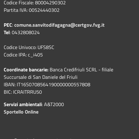
Codice Fiscale: 80004290302
Partita IVA: 00524440302
PEC
:
comune.sanvitodifagagna@certgov.fvg.it
Tel
: 0432808024
Codice Univoco: UFS8SC
Codice IPA: c_i405
Coordinate bancarie:
Banca Credifriuli SCRL - filiale
Succursale di San Daniele del Friuli
IBAN: IT16S0708564190000000557808
BIC: ICRAITRRU50
Servizi ambientali
: A&T2000
Sportello Online