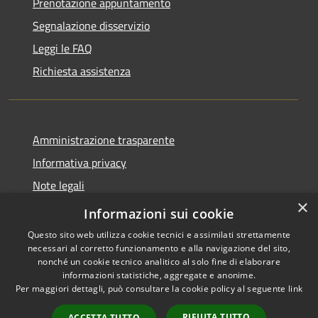
Prenotazione appuntamento
Segnalazione disservizio
Leggi le FAQ
Richiesta assistenza
Amministrazione trasparente
Informativa privacy
Note legali
×
Dichiarazione di accessibilità
Informazioni sui cookie
Questo sito web utilizza cookie tecnici e assimilati strettamente
necessari al corretto funzionamento e alla navigazione del sito,
nonché un cookie tecnico analitico al solo fine di elaborare
informazioni statistiche, aggregate e anonime.
RSS
Copyright © 2026 • Comune di
Per maggiori dettagli, può consultare la cookie policy al seguente
link
Accessibilità
San Vito di Fagagna • Powered
Privacy
Municipium
Accesso
by
•
RIFIUTA TUTTO
ACCETTA TUTTO