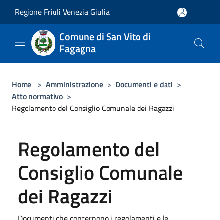
Salta al contenuto principale
Regione Friuli Venezia Giulia
Comune di San Vito di
Fagagna
Home
>
Amministrazione
>
Documenti e dati
>
Atto normativo
>
Regolamento del Consiglio Comunale dei Ragazzi
Regolamento del
Consiglio Comunale
dei Ragazzi
Documenti che concernono i regolamenti e le